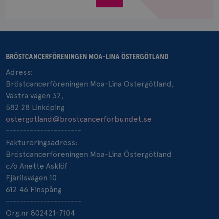
Funktioner
Moa-
Lina
Strikt nödvändiga kakor tillåter
kärnwebbplatsfunktioner som användarinloggning
och kontohantering. Webbplatsen kan inte
användas ordentligt utan strikt nödvändiga cookies.
BRÖSTCANCERFÖRENINGEN MOA-LINA ÖSTERGÖTLAND
Namn
Leverantör
/
Domän
Utgång
Bes
Adress:
sessionid
brostcancerforbundet.se
1 år
Den
inl
Bröstcancerföreningen Moa-Lina Östergötland,
csrftoken
brostcancerforbundet.se
11
Den
Västra vägen 32,
månader
til
582 28 Linköping
4 veckor
web
för
ostergotland@brostcancerforbundet.se
utf
en 
----------------------
typ
på 
Faktureringsadress:
Bröstcancerföreningen Moa-Lina Östergötland
CookieScriptConsent
4 veckor
Den
CookieScript
2 dagar
Coo
.brostcancerforbundet.se
c/o Anette Asklöf
tjä
ihå
Fjärilsvägen 10
bes
612 46 Finspång
nöd
Scr
Google
----------------------
fun
Privacy Policy
Org.nr 802421-7104