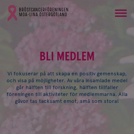
startsida
Gå
till
Bröstcancerförbundets
startsida
BLI MEDLEM
Vi fokuserar på att skapa en positiv gemenskap,
och visa på möjligheter. Av våra insamlade medel
går hälften till forskning, hälften tillfaller
föreningen till aktiviteter för medlemmarna. Alla
gåvor tas tacksamt emot, små som stora!