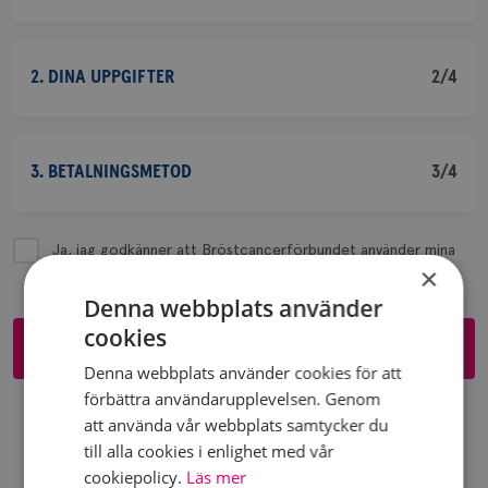
2. DINA UPPGIFTER
2/4
3. BETALNINGSMETOD
3/4
Ja, jag godkänner att Bröstcancerförbundet använder mina
×
personuppgifter enligt
GDPR.
Denna webbplats använder
cookies
Till betalning
Denna webbplats använder cookies för att
förbättra användarupplevelsen. Genom
att använda vår webbplats samtycker du
KÄNNER DU NÅGON SOM VILL BLI MEDLEM?
till alla cookies i enlighet med vår
cookiepolicy.
Läs mer