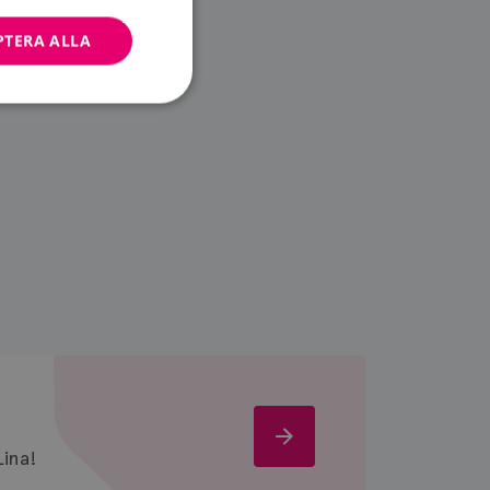
PTERA ALLA
bbplatsen kan inte
ändare.
n är utformad för
av
m-tjänsten för att
 cookie. Det är
banner fungerar
Om
ina!
Moa-
Lina