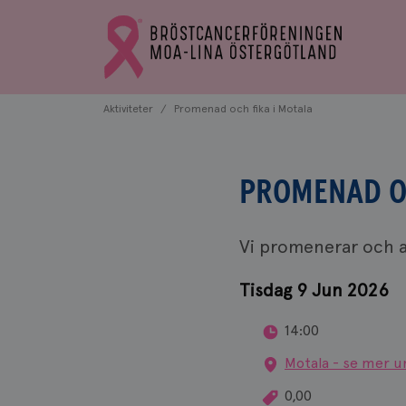
Bröstcancerförbundets
Gå
startsida
till
Bröstcancerförbundets
startsida
Aktiviteter
Promenad och fika i Motala
PROMENAD OC
Vi promenerar och a
Tisdag 9 Jun 2026
14:00
Motala - se mer u
0,00