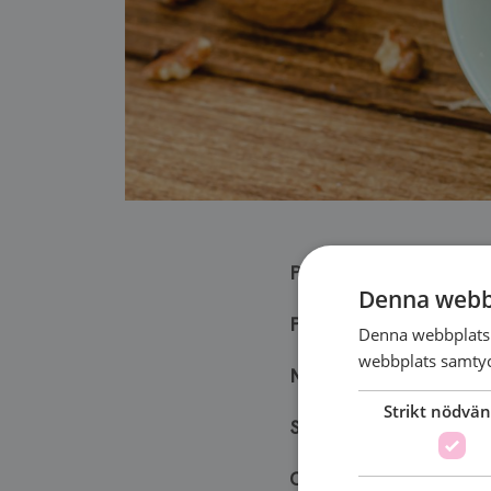
Promenad kombinerat 
Denna webb
Promenad:
Varamon /
Denna webbplats 
webbplats samtyck
När
: tisdagar kl. 14.00
Strikt nödvän
Start
: varje tisdag fr
OBS
vill du inte prome