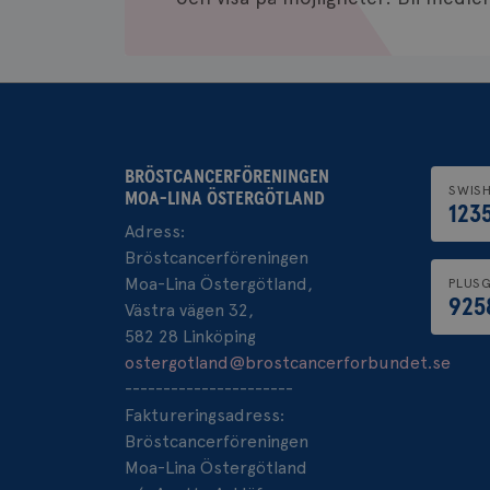
Namn
Namn
c_rid
YSC
_gat_UA-1577937-
VISITOR_PRIVACY_
37
BRÖSTCANCERFÖRENINGEN
SWIS
MOA-LINA ÖSTERGÖTLAND
123
_ga
__Secure-ROLLOU
Adress:
Bröstcancerföreningen
Moa-Lina Östergötland,
PLUSG
VISITOR_INFO1_LIV
925
Västra vägen 32,
582 28 Linköping
_ga_W8VXKBRK9Y
ostergotland@brostcancerforbundet.se
ar_debug
----------------------
_gid
Faktureringsadress:
Bröstcancerföreningen
IDE
Moa-Lina Östergötland