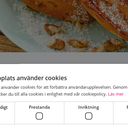
med fika i Motala
plats använder cookies
 Furulid
använder cookies för att förbättra användarupplevelsen. Genom 
er du till alla cookies i enlighet med vår cookiepolicy.
Läs mer
digt
Prestanda
Inriktning
ån den 6 januari , sedan följande tisdagar fram till och
nera med oss så ses vi på en fika cirka kl. 15.00