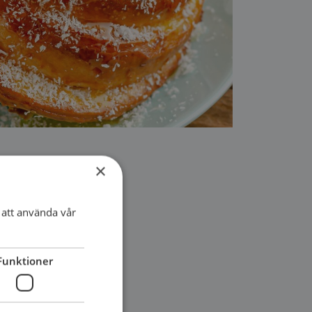
×
att använda vår
Funktioner
 med juni månad.