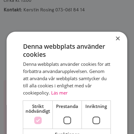
cirka kl. 15.00
Kontakt
: Kerstin Rosing 073-061 84 14
×
DELA SIDA
Denna webbplats använder
cookies
Denna webbplats använder cookies för att
förbättra användarupplevelsen. Genom
att använda vår webbplats samtycker du
Bli
till alla cookies i enlighet med vår
medlem
BLI MEDLEM
cookiepolicy.
Läs mer
Vi fokuserar på att skapa en positiv gemenskap,
Strikt
Prestanda
Inriktning
och visa på möjligheter. Bli medlem idag!
nödvändigt
Bli
medlem