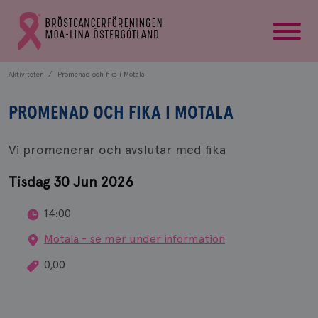
startsida
Gå
till
Bröstcancerförbundets
startsida
Aktiviteter
Promenad och fika i Motala
PROMENAD OCH FIKA I MOTALA
Vi promenerar och avslutar med fika
Tisdag 30 Jun 2026
14:00
Motala - se mer under information
0,00